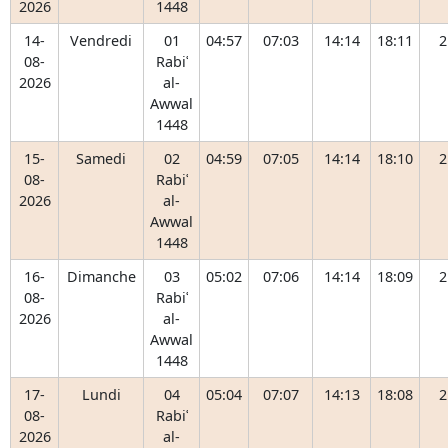
2026
1448
14-
Vendredi
01
04:57
07:03
14:14
18:11
2
08-
Rabiʿ
2026
al-
Awwal
1448
15-
Samedi
02
04:59
07:05
14:14
18:10
2
08-
Rabiʿ
2026
al-
Awwal
1448
16-
Dimanche
03
05:02
07:06
14:14
18:09
2
08-
Rabiʿ
2026
al-
Awwal
1448
17-
Lundi
04
05:04
07:07
14:13
18:08
2
08-
Rabiʿ
2026
al-