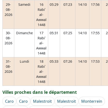
29-
Samedi
16
05:29
07:23
14:10
17:56
2
08-
Rabiʿ
2026
al-
Awwal
1448
30-
Dimanche
17
05:31
07:25
14:10
17:55
2
08-
Rabiʿ
2026
al-
Awwal
1448
31-
Lundi
18
05:33
07:26
14:10
17:53
2
08-
Rabiʿ
2026
al-
Awwal
1448
Villes proches dans le département
Caro
Caro
Malestroit
Malestroit
Monterrein