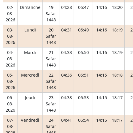
02-
Dimanche
19
04:28
06:47
14:16
18:20
2
08-
Safar
2026
1448
03-
Lundi
20
04:31
06:49
14:16
18:19
2
08-
Safar
2026
1448
04-
Mardi
21
04:33
06:50
14:16
18:19
2
08-
Safar
2026
1448
05-
Mercredi
22
04:36
06:51
14:15
18:18
2
08-
Safar
2026
1448
06-
Jeudi
23
04:38
06:53
14:15
18:17
2
08-
Safar
2026
1448
07-
Vendredi
24
04:41
06:54
14:15
18:17
2
08-
Safar
2026
1448