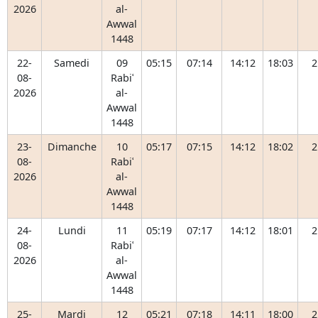
2026
al-
Awwal
1448
22-
Samedi
09
05:15
07:14
14:12
18:03
2
08-
Rabiʿ
2026
al-
Awwal
1448
23-
Dimanche
10
05:17
07:15
14:12
18:02
2
08-
Rabiʿ
2026
al-
Awwal
1448
24-
Lundi
11
05:19
07:17
14:12
18:01
2
08-
Rabiʿ
2026
al-
Awwal
1448
25-
Mardi
12
05:21
07:18
14:11
18:00
2