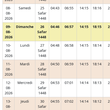
08-
Samedi
25
04:43
06:55
14:15
18:16
2
08-
Safar
2026
1448
09-
Dimanche
26
04:46
06:57
14:15
18:15
2
08-
Safar
2026
1448
10-
Lundi
27
04:48
06:58
14:15
18:14
2
08-
Safar
2026
1448
11-
Mardi
28
04:50
06:59
14:15
18:14
2
08-
Safar
2026
1448
12-
Mercredi
29
04:53
07:01
14:14
18:13
2
08-
Safar
2026
1448
13-
Jeudi
30
04:55
07:02
14:14
18:12
2
08-
Safar