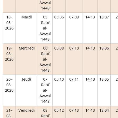
Awwal
1448
18-
Mardi
05
05:06
07:09
14:13
18:07
2
08-
Rabiʿ
2026
al-
Awwal
1448
19-
Mercredi
06
05:08
07:10
14:13
18:06
2
08-
Rabiʿ
2026
al-
Awwal
1448
20-
Jeudi
07
05:10
07:11
14:13
18:05
2
08-
Rabiʿ
2026
al-
Awwal
1448
21-
Vendredi
08
05:12
07:13
14:13
18:04
2
08-
Rabiʿ