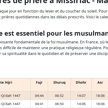
res de prière à Missiriac - Ma
aque jour en fonction du lever et du coucher du soleil. Pou
q prières quotidiennes dans les délais prescrits. Voici le cale
e est essentiel pour les musulma
osante fondamentale de la foi musulmane. En France, où le 
s difficile de maintenir une pratique religieuse régulière. P
r sa spiritualité dans le quotidien et de préserver une disci
te Hijri
Fajr
Shuruq
Dhohr
Asr
-Qiʿdah 1447
04:44
06:52
14:07
18:06
-Qiʿdah 1447
04:41
06:50
14:06
18:06