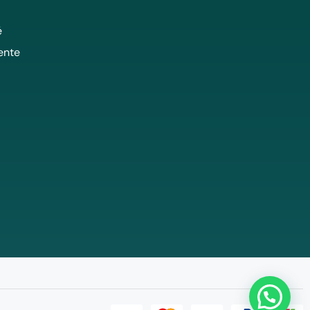
é
ente