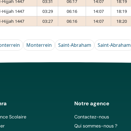
-Hijjah 1447
03:31
06:17
14:07
18:19
-Hijjah 1447
03:29
06:16
14:07
18:19
-Hijjah 1447
03:27
06:16
14:07
18:20
nterrein
Monterrein
Saint-Abraham
Saint-Abraham
mra
Notre agence
ce Scolaire
Contactez-nous
er
Qui sommes-nous ?