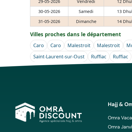
29-05-2026
Vendredi
12 Dhul
30-05-2026
Samedi
13 Dhul
31-05-2026
Dimanche
14 Dhul
Villes proches dans le département
Caro
Caro
Malestroit
Malestroit
Mo
Saint-Laurent-sur-Oust
Ruffiac
Ruffiac
Hajj & O
Omra Vacan
Omra Janvi