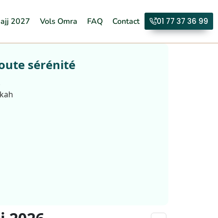
ajj 2027
Vols Omra
FAQ
Contact
01 77 37 36 99
oute sérénité
.
kkah