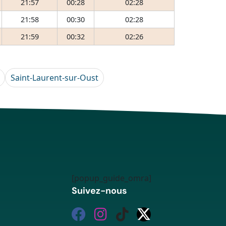
21:57
00:28
02:28
21:58
00:30
02:28
21:59
00:32
02:26
Saint-Laurent-sur-Oust
[popup_guide_omra]
Suivez-nous