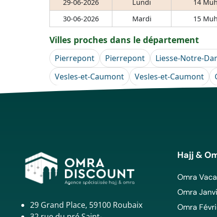
29-06-2026
Lundi
14 Muh
30-06-2026
Mardi
15 Muh
Villes proches dans le département
Pierrepont
Pierrepont
Liesse-Notre-D
Vesles-et-Caumont
Vesles-et-Caumont
Hajj & O
Omra Vacan
Omra Janvi
29 Grand Place, 59100 Roubaix
Omra Févri
32 rue du pré Saint-