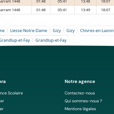
arram 1448
01:48
05:41
13:48
18:07
arram 1448
01:48
05:41
13:49
18:07
ame
Liesse-Notre-Dame
Gizy
Gizy
Chivres-en-Laonn
Grandlup-et-Fay
Grandlup-et-Fay
mra
Notre agence
ce Scolaire
Contactez-nous
er
Qui sommes-nous ?
er
Mentions légales