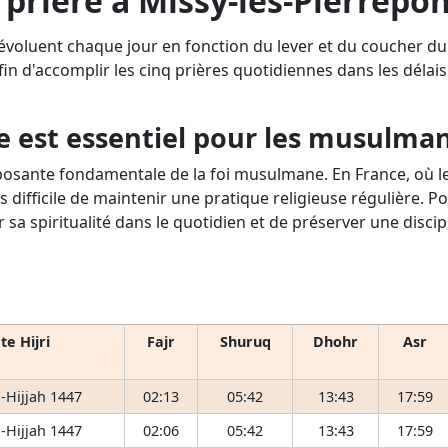
prière à Missy-lès-Pierrepon
 évoluent chaque jour en fonction du lever et du coucher du
fin d'accomplir les cinq prières quotidiennes dans les délais p
e est essentiel pour les musulma
osante fondamentale de la foi musulmane. En France, où le 
s difficile de maintenir une pratique religieuse régulière. P
r sa spiritualité dans le quotidien et de préserver une disci
te Hijri
Fajr
Shuruq
Dhohr
Asr
-Hijjah 1447
02:13
05:42
13:43
17:59
-Hijjah 1447
02:06
05:42
13:43
17:59