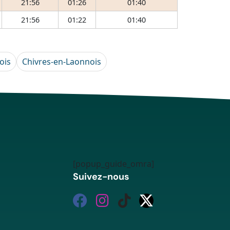
21:56
01:26
01:40
21:56
01:22
01:40
ois
Chivres-en-Laonnois
[popup_guide_omra]
Suivez-nous