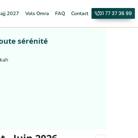
ajj 2027
Vols Omra
FAQ
Contact
01 77 37 36 99
oute sérénité
.
kkah