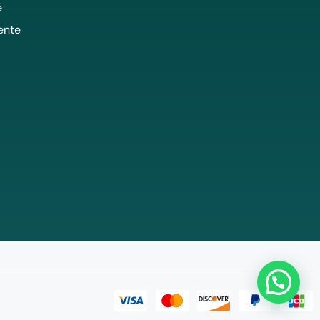
é
ente