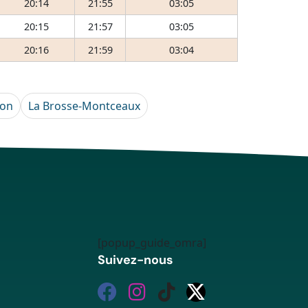
20:14
21:55
03:05
20:15
21:57
03:05
20:16
21:59
03:04
von
La Brosse-Montceaux
[popup_guide_omra]
Suivez-nous