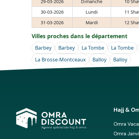
29-03-2026
Dimanche
10 Sha
30-03-2026
Lundi
11 Sha
31-03-2026
Mardi
12 Sha
Villes proches dans le département
Barbey
Barbey
La Tombe
La Tombe
La Brosse-Montceaux
Balloy
Balloy
Hajj & O
Omra Vacan
Omra Janvi