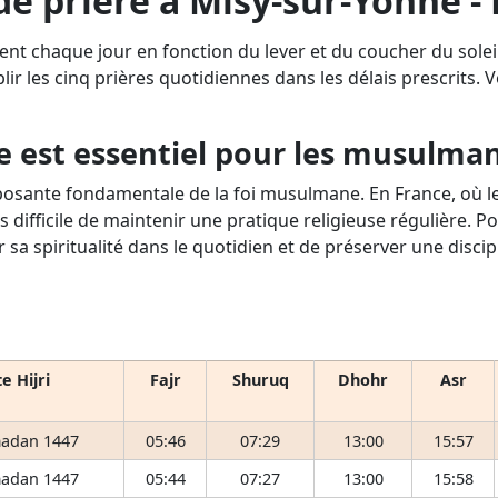
de prière à Misy-sur-Yonne -
uent chaque jour en fonction du lever et du coucher du sole
lir les cinq prières quotidiennes dans les délais prescrits. Vo
e est essentiel pour les musulma
osante fondamentale de la foi musulmane. En France, où le 
s difficile de maintenir une pratique religieuse régulière. P
r sa spiritualité dans le quotidien et de préserver une disci
e Hijri
Fajr
Shuruq
Dhohr
Asr
adan 1447
05:46
07:29
13:00
15:57
adan 1447
05:44
07:27
13:00
15:58