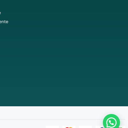
é
ente