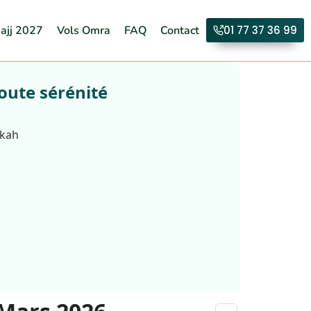
ajj 2027
Vols Omra
FAQ
Contact
01 77 37 36 99
oute sérénité
.
kkah