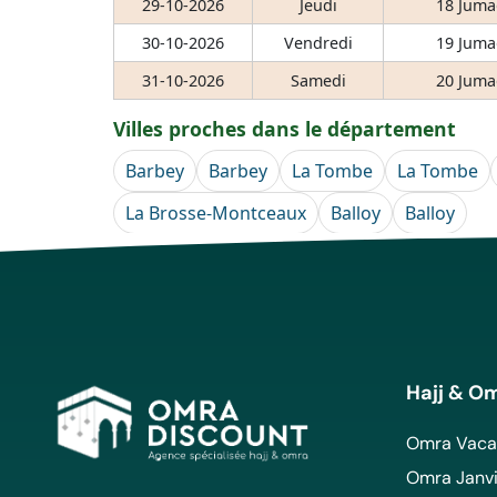
29-10-2026
Jeudi
18 Juma
30-10-2026
Vendredi
19 Juma
31-10-2026
Samedi
20 Juma
Villes proches dans le département
Barbey
Barbey
La Tombe
La Tombe
La Brosse-Montceaux
Balloy
Balloy
Hajj & O
Omra Vacan
Omra Janvi