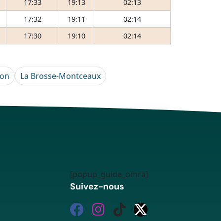
17:33
19:13
02:13
17:32
19:11
02:14
17:30
19:10
02:14
von
La Brosse-Montceaux
[popup_guide_omra]
Suivez-nous