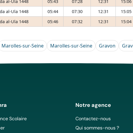
da al-Ula 1448
05:43
07:28
12:31
15:06
da al-Ula 1448
05:44
07:30
12:31
15:05
da al-Ula 1448
05:46
07:32
12:31
15:04
Marolles-sur-Seine
Marolles-sur-Seine
Gravon
Gra
mra
Notre agence
ce Scolaire
Contactez-nous
er
Qui sommes-nous ?