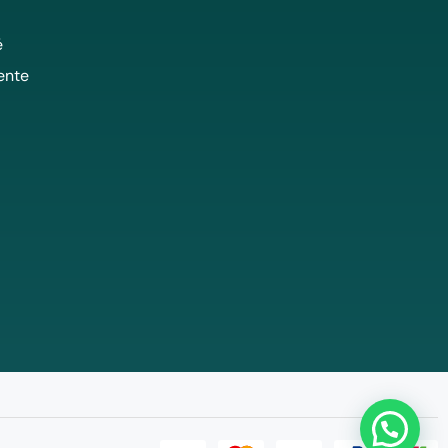
é
ente