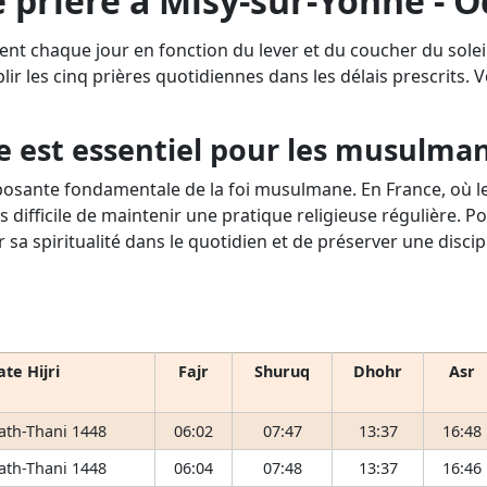
 prière à Misy-sur-Yonne - 
uent chaque jour en fonction du lever et du coucher du sole
lir les cinq prières quotidiennes dans les délais prescrits. Vo
e est essentiel pour les musulma
osante fondamentale de la foi musulmane. En France, où le 
s difficile de maintenir une pratique religieuse régulière. P
r sa spiritualité dans le quotidien et de préserver une disci
te Hijri
Fajr
Shuruq
Dhohr
Asr
 ath-Thani 1448
06:02
07:47
13:37
16:48
 ath-Thani 1448
06:04
07:48
13:37
16:46