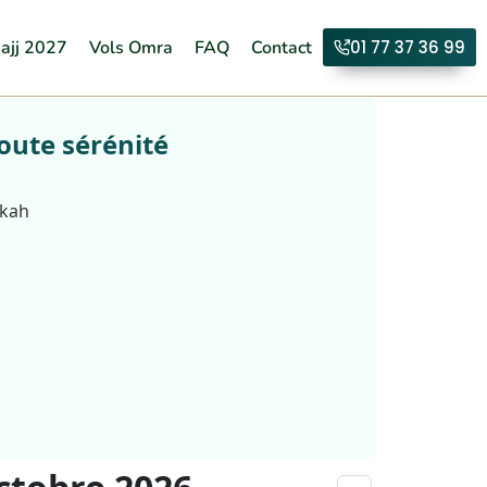
ajj 2027
Vols Omra
FAQ
Contact
01 77 37 36 99
oute sérénité
.
kkah