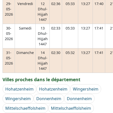
29-
Vendredi
12
02:36
05:33
13:27
17:40
2
05-
Dhul-
2026
Hijjah
1447
30-
Samedi
13
02:33
05:33
13:27
17:41
2
05-
Dhul-
2026
Hijjah
1447
31-
Dimanche
14
02:30
05:32
13:27
17:41
2
05-
Dhul-
2026
Hijjah
1447
Villes proches dans le département
Hohatzenheim
Hohatzenheim
Wingersheim
Wingersheim
Donnenheim
Donnenheim
Mittelschaeffolsheim
Mittelschaeffolsheim