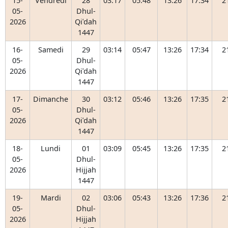
15-
Vendredi
28
03:17
05:48
13:26
17:34
2
05-
Dhul-
2026
Qiʿdah
1447
16-
Samedi
29
03:14
05:47
13:26
17:34
2
05-
Dhul-
2026
Qiʿdah
1447
17-
Dimanche
30
03:12
05:46
13:26
17:35
2
05-
Dhul-
2026
Qiʿdah
1447
18-
Lundi
01
03:09
05:45
13:26
17:35
2
05-
Dhul-
2026
Hijjah
1447
19-
Mardi
02
03:06
05:43
13:26
17:36
2
05-
Dhul-
2026
Hijjah