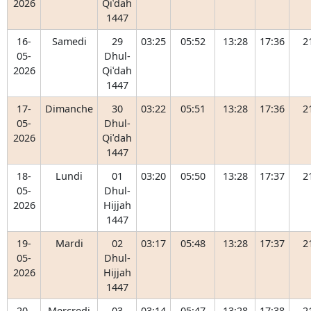
2026
Qiʿdah
1447
16-
Samedi
29
03:25
05:52
13:28
17:36
2
05-
Dhul-
2026
Qiʿdah
1447
17-
Dimanche
30
03:22
05:51
13:28
17:36
2
05-
Dhul-
2026
Qiʿdah
1447
18-
Lundi
01
03:20
05:50
13:28
17:37
2
05-
Dhul-
2026
Hijjah
1447
19-
Mardi
02
03:17
05:48
13:28
17:37
2
05-
Dhul-
2026
Hijjah
1447
20-
Mercredi
03
03:14
05:47
13:28
17:38
2