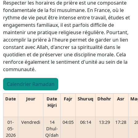
Respecter les horaires de prière est une composante
fondamentale de la foi musulmane. En France, où le
rythme de vie peut être intense entre travail, études et
engagements familiaux, il est parfois difficile de
maintenir une pratique religieuse régulière. Pourtant,
accomplir la prière à l'heure permet de garder un lien
constant avec Allah, d'ancrer sa spiritualité dans le
quotidien et de préserver une discipline morale. Cela
renforce également le sentiment d'unité au sein de la
communauté.
Calendrier Ramadan
Date
Jour
Date
Fajr
Shuruq
Dhohr
Asr
Ma
Hijri
01-
Vendredi
14
04:05
06:14
13:29
17:28
2
05-
Dhul-
2026
Qiʿdah