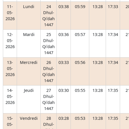
11-
Lundi
24
03:38
05:59
13:28
17:33
2
05-
Dhul-
2026
Qiʿdah
1447
12-
Mardi
25
03:36
05:57
13:28
17:34
2
05-
Dhul-
2026
Qiʿdah
1447
13-
Mercredi
26
03:33
05:56
13:28
17:34
2
05-
Dhul-
2026
Qiʿdah
1447
14-
Jeudi
27
03:30
05:55
13:28
17:35
2
05-
Dhul-
2026
Qiʿdah
1447
15-
Vendredi
28
03:28
05:53
13:28
17:35
2
05-
Dhul-