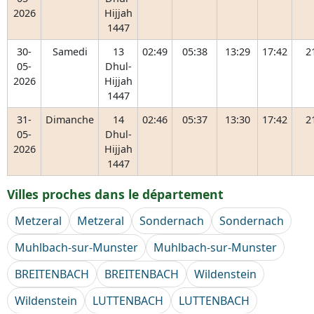
2026
Hijjah
1447
30-
Samedi
13
02:49
05:38
13:29
17:42
2
05-
Dhul-
2026
Hijjah
1447
31-
Dimanche
14
02:46
05:37
13:30
17:42
2
05-
Dhul-
2026
Hijjah
1447
Villes proches dans le département
Metzeral
Metzeral
Sondernach
Sondernach
Muhlbach-sur-Munster
Muhlbach-sur-Munster
BREITENBACH
BREITENBACH
Wildenstein
Wildenstein
LUTTENBACH
LUTTENBACH