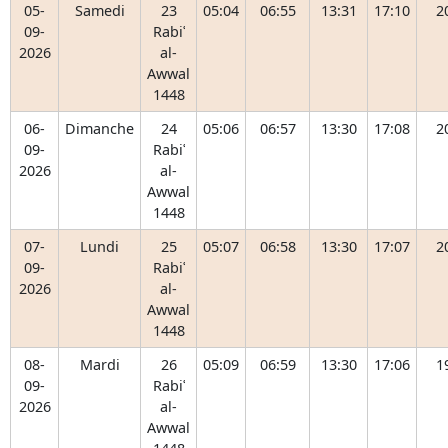
05-
Samedi
23
05:04
06:55
13:31
17:10
2
09-
Rabiʿ
2026
al-
Awwal
1448
06-
Dimanche
24
05:06
06:57
13:30
17:08
2
09-
Rabiʿ
2026
al-
Awwal
1448
07-
Lundi
25
05:07
06:58
13:30
17:07
2
09-
Rabiʿ
2026
al-
Awwal
1448
08-
Mardi
26
05:09
06:59
13:30
17:06
1
09-
Rabiʿ
2026
al-
Awwal