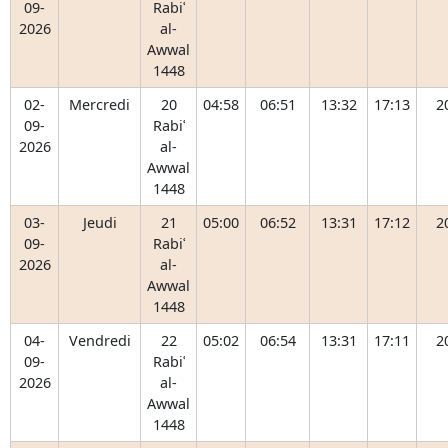
09-
Rabiʿ
2026
al-
Awwal
1448
02-
Mercredi
20
04:58
06:51
13:32
17:13
2
09-
Rabiʿ
2026
al-
Awwal
1448
03-
Jeudi
21
05:00
06:52
13:31
17:12
2
09-
Rabiʿ
2026
al-
Awwal
1448
04-
Vendredi
22
05:02
06:54
13:31
17:11
2
09-
Rabiʿ
2026
al-
Awwal
1448