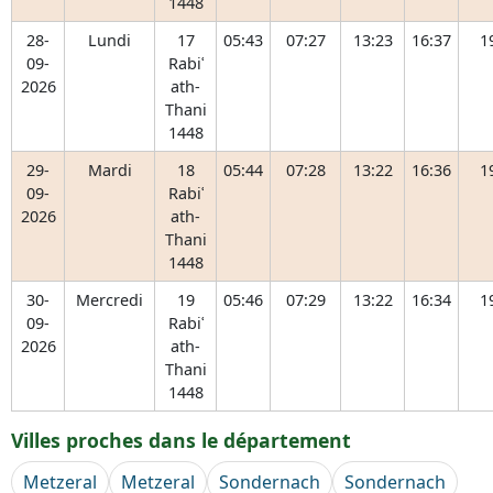
1448
28-
Lundi
17
05:43
07:27
13:23
16:37
1
09-
Rabiʿ
2026
ath-
Thani
1448
29-
Mardi
18
05:44
07:28
13:22
16:36
1
09-
Rabiʿ
2026
ath-
Thani
1448
30-
Mercredi
19
05:46
07:29
13:22
16:34
1
09-
Rabiʿ
2026
ath-
Thani
1448
Villes proches dans le département
Metzeral
Metzeral
Sondernach
Sondernach