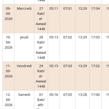
1448
09-
Mercredi
27
05:11
07:01
13:29
17:04
1
09-
Rabiʿ
2026
al-
Awwal
1448
10-
Jeudi
28
05:13
07:02
13:29
17:03
1
09-
Rabiʿ
2026
al-
Awwal
1448
11-
Vendredi
29
05:15
07:03
13:29
17:02
1
09-
Rabiʿ
2026
al-
Awwal
1448
12-
Samedi
01
05:16
07:05
13:28
17:00
1
09-
Rabiʿ
2026
ath-