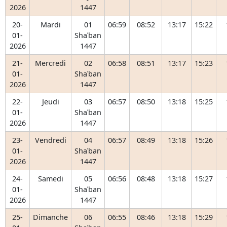
2026
1447
20-
Mardi
01
06:59
08:52
13:17
15:22
01-
Shaʿban
2026
1447
21-
Mercredi
02
06:58
08:51
13:17
15:23
01-
Shaʿban
2026
1447
22-
Jeudi
03
06:57
08:50
13:18
15:25
01-
Shaʿban
2026
1447
23-
Vendredi
04
06:57
08:49
13:18
15:26
01-
Shaʿban
2026
1447
24-
Samedi
05
06:56
08:48
13:18
15:27
01-
Shaʿban
2026
1447
25-
Dimanche
06
06:55
08:46
13:18
15:29