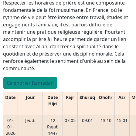
Respecter les horaires de prière est une composante
fondamentale de la foi musulmane. En France, où le
rythme de vie peut être intense entre travail, études et
engagements familiaux, il est parfois difficile de
maintenir une pratique religieuse régulière. Pourtant,
accomplir la prière à l'heure permet de garder un lien
constant avec Allah, d'ancrer sa spiritualité dans le
quotidien et de préserver une discipline morale. Cela
renforce également le sentiment d'unité au sein de la
communauté.
Calendrier Ramadan
Date
Jour
Date
Fajr
Shuruq
Dhohr
Asr
M
Hijri
01-
Jeudi
12
07:05
09:01
13:10
15:01
01-
Rajab
2026
1447