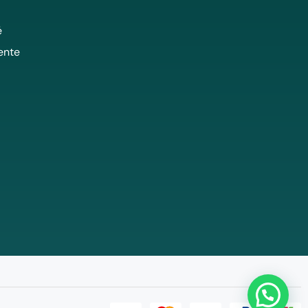
é
ente