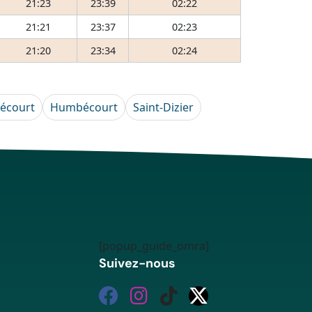
21:23
23:39
02:22
21:21
23:37
02:23
21:20
23:34
02:24
écourt
Humbécourt
Saint-Dizier
[popup_guide_omra]
Suivez-nous