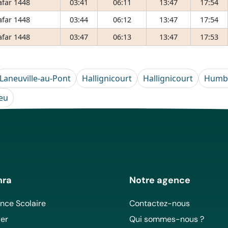
afar 1448
03:41
06:11
13:47
17:54
afar 1448
03:44
06:12
13:47
17:54
afar 1448
03:47
06:13
13:47
17:53
Laneuville-au-Pont
Hallignicourt
Hallignicourt
Humb
ieu
mra
Notre agence
ce Scolaire
Contactez-nous
er
Qui sommes-nous ?