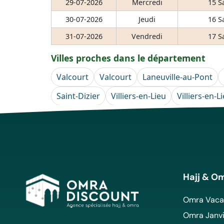
29-07-2026
Mercredi
15 S
30-07-2026
Jeudi
16 S
31-07-2026
Vendredi
17 S
Villes proches dans le département
Valcourt
Valcourt
Laneuville-au-Pont
Saint-Dizier
Villiers-en-Lieu
Villiers-en-L
Hajj & O
Omra Vacan
Omra Janvi