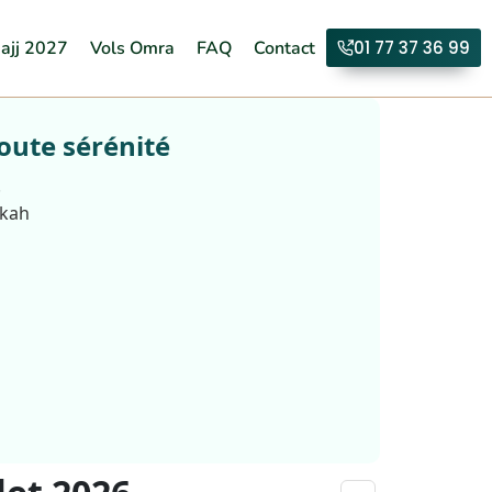
ajj 2027
Vols Omra
FAQ
Contact
01 77 37 36 99
oute sérénité
.
kkah