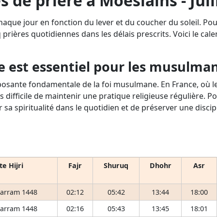
s de prière à Moëslains - Juil
haque jour en fonction du lever et du coucher du soleil. Po
q prières quotidiennes dans les délais prescrits. Voici le cale
e est essentiel pour les musulma
osante fondamentale de la foi musulmane. En France, où le 
s difficile de maintenir une pratique religieuse régulière. P
r sa spiritualité dans le quotidien et de préserver une disci
e Hijri
Fajr
Shuruq
Dhohr
Asr
arram 1448
02:12
05:42
13:44
18:00
arram 1448
02:16
05:43
13:45
18:01