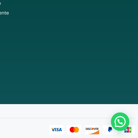
é
ente