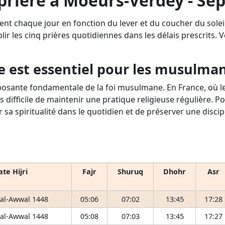
 prière à Moeurs-Verdey - Se
ent chaque jour en fonction du lever et du coucher du sol
lir les cinq prières quotidiennes dans les délais prescrits. Vo
e est essentiel pour les musulma
osante fondamentale de la foi musulmane. En France, où le 
s difficile de maintenir une pratique religieuse régulière. P
r sa spiritualité dans le quotidien et de préserver une disci
te Hijri
Fajr
Shuruq
Dhohr
Asr
 al-Awwal 1448
05:06
07:02
13:45
17:28
 al-Awwal 1448
05:08
07:03
13:45
17:27