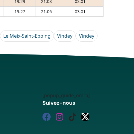
19:29
21:08
03:01
19:27
21:06
03:01
Le Meix-Saint-Epoing
Vindey
Vindey
[popup_guide_omra]
Suivez-nous