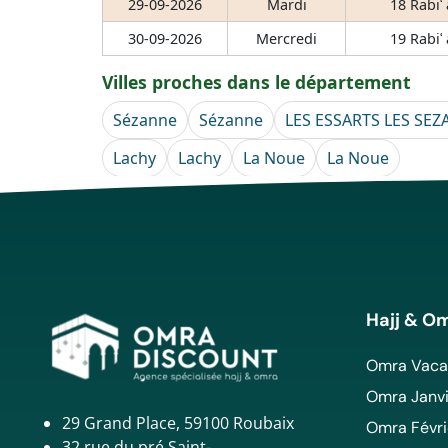
29-09-2026
Mardi
18 Rabiʿ
30-09-2026
Mercredi
19 Rabiʿ
Villes proches dans le département
Sézanne
Sézanne
LES ESSARTS LES SE
Lachy
Lachy
La Noue
La Noue
Hajj & O
Omra Vacan
Omra Janvi
29 Grand Place, 59100 Roubaix
Omra Févri
32 rue du pré Saint-