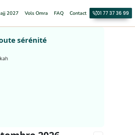
ajj 2027
Vols Omra
FAQ
Contact
01 77 37 36 99
oute sérénité
.
kkah