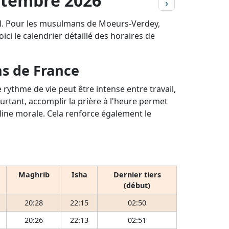
ptembre 2026
›
eil. Pour les musulmans de Moeurs-Verdey,
ici le calendrier détaillé des horaires de
ns de France
rythme de vie peut être intense entre travail,
ourtant, accomplir la prière à l'heure permet
pline morale. Cela renforce également le
Maghrib
Isha
Dernier tiers
(début)
20:28
22:15
02:50
20:26
22:13
02:51