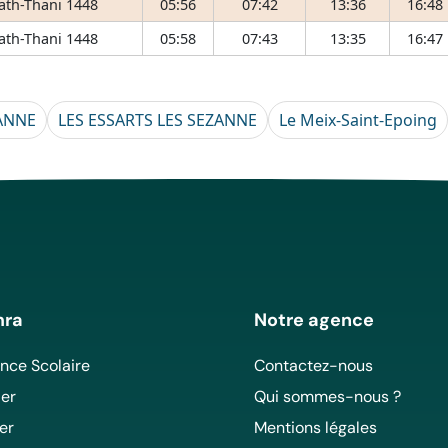
 ath-Thani 1448
05:56
07:42
13:36
16:48
 ath-Thani 1448
05:58
07:43
13:35
16:47
ZANNE
LES ESSARTS LES SEZANNE
Le Meix-Saint-Epoing
mra
Notre agence
ce Scolaire
Contactez-nous
er
Qui sommes-nous ?
er
Mentions légales