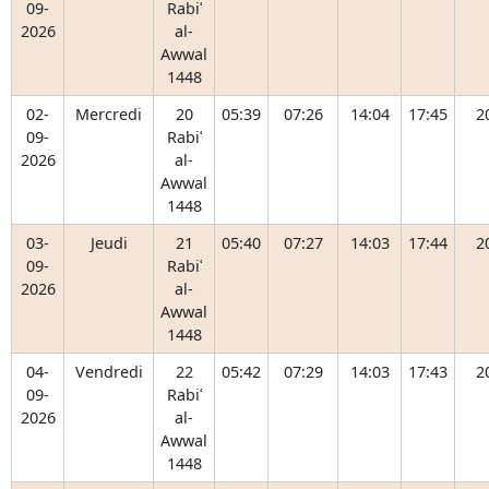
09-
Rabiʿ
2026
al-
Awwal
1448
02-
Mercredi
20
05:39
07:26
14:04
17:45
2
09-
Rabiʿ
2026
al-
Awwal
1448
03-
Jeudi
21
05:40
07:27
14:03
17:44
2
09-
Rabiʿ
2026
al-
Awwal
1448
04-
Vendredi
22
05:42
07:29
14:03
17:43
2
09-
Rabiʿ
2026
al-
Awwal
1448