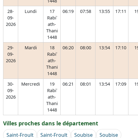
1448
28-
Lundi
17
06:19
07:58
13:55
17:11
1
09-
Rabiʿ
2026
ath-
Thani
1448
29-
Mardi
18
06:20
08:00
13:54
17:10
1
09-
Rabiʿ
2026
ath-
Thani
1448
30-
Mercredi
19
06:21
08:01
13:54
17:09
1
09-
Rabiʿ
2026
ath-
Thani
1448
Villes proches dans le département
Saint-Froult
Saint-Froult
Soubise
Soubise