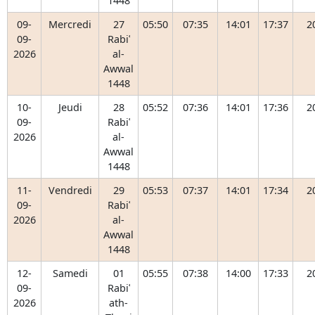
1448
09-
Mercredi
27
05:50
07:35
14:01
17:37
2
09-
Rabiʿ
2026
al-
Awwal
1448
10-
Jeudi
28
05:52
07:36
14:01
17:36
2
09-
Rabiʿ
2026
al-
Awwal
1448
11-
Vendredi
29
05:53
07:37
14:01
17:34
2
09-
Rabiʿ
2026
al-
Awwal
1448
12-
Samedi
01
05:55
07:38
14:00
17:33
2
09-
Rabiʿ
2026
ath-