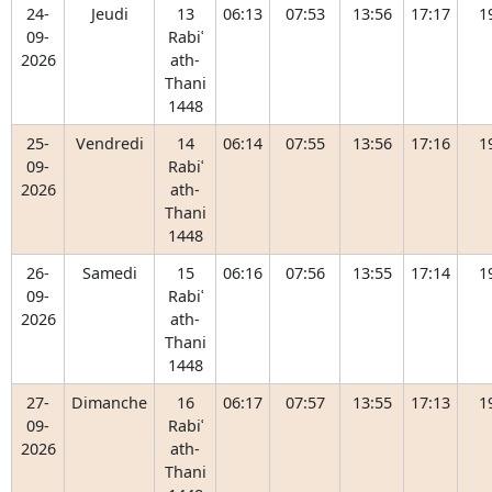
24-
Jeudi
13
06:13
07:53
13:56
17:17
1
09-
Rabiʿ
2026
ath-
Thani
1448
25-
Vendredi
14
06:14
07:55
13:56
17:16
1
09-
Rabiʿ
2026
ath-
Thani
1448
26-
Samedi
15
06:16
07:56
13:55
17:14
1
09-
Rabiʿ
2026
ath-
Thani
1448
27-
Dimanche
16
06:17
07:57
13:55
17:13
1
09-
Rabiʿ
2026
ath-
Thani