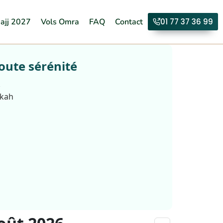
ajj 2027
Vols Omra
FAQ
Contact
01 77 37 36 99
oute sérénité
.
kkah