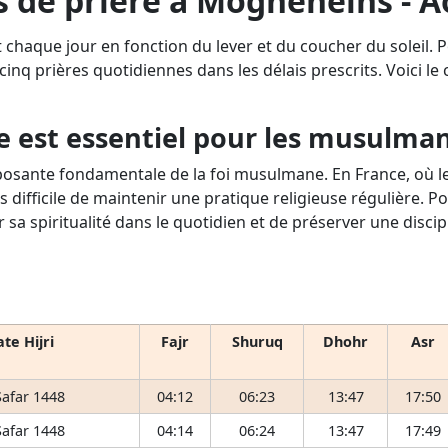
s de prière à Mogneneins - A
 chaque jour en fonction du lever et du coucher du soleil
 cinq prières quotidiennes dans les délais prescrits. Voici le
e est essentiel pour les musulma
osante fondamentale de la foi musulmane. En France, où le 
s difficile de maintenir une pratique religieuse régulière. P
r sa spiritualité dans le quotidien et de préserver une disci
te Hijri
Fajr
Shuruq
Dhohr
Asr
Safar 1448
04:12
06:23
13:47
17:50
Safar 1448
04:14
06:24
13:47
17:49