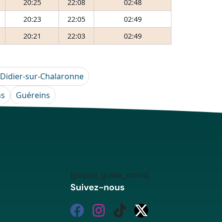
20:25
22:08
02:48
20:23
22:05
02:49
20:21
22:03
02:49
-Didier-sur-Chalaronne
ns
Guéreins
[popup_guide_omra]
Suivez-nous