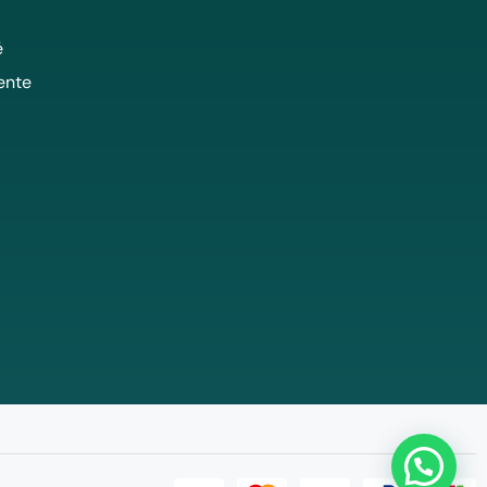
é
ente