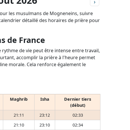
oût 2026
›
. Pour les musulmans de Mogneneins, suivre
 calendrier détaillé des horaires de prière pour
ns de France
rythme de vie peut être intense entre travail,
ourtant, accomplir la prière à l'heure permet
pline morale. Cela renforce également le
Maghrib
Isha
Dernier tiers
(début)
21:11
23:12
02:33
21:10
23:10
02:34