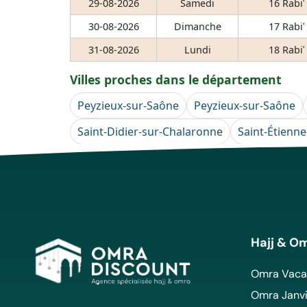
29-08-2026
Samedi
16 Rabiʿ
30-08-2026
Dimanche
17 Rabiʿ
31-08-2026
Lundi
18 Rabiʿ
Villes proches dans le département
Peyzieux-sur-Saône
Peyzieux-sur-Saône
Saint-Didier-sur-Chalaronne
Saint-Étienn
Hajj & O
Omra Vacan
Omra Janvi