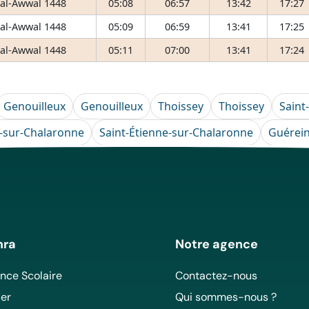
 al-Awwal 1448
05:08
06:57
13:42
17:27
 al-Awwal 1448
05:09
06:59
13:41
17:25
 al-Awwal 1448
05:11
07:00
13:41
17:24
Genouilleux
Genouilleux
Thoissey
Thoissey
Saint
e-sur-Chalaronne
Saint-Étienne-sur-Chalaronne
Guérei
mra
Notre agence
ce Scolaire
Contactez-nous
er
Qui sommes-nous ?