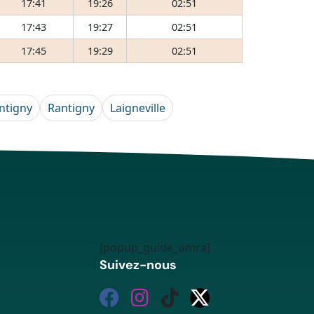
17:41
19:26
02:51
17:43
19:27
02:51
17:45
19:29
02:51
ntigny
Rantigny
Laigneville
[popup_guide_omra]
Suivez-nous