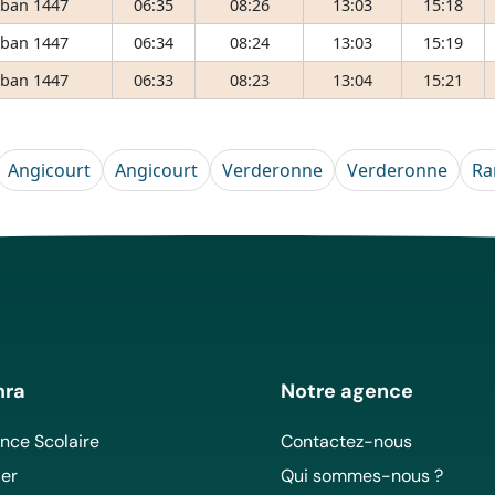
ʿban 1447
06:35
08:26
13:03
15:18
ʿban 1447
06:34
08:24
13:03
15:19
ʿban 1447
06:33
08:23
13:04
15:21
Angicourt
Angicourt
Verderonne
Verderonne
Ra
mra
Notre agence
ce Scolaire
Contactez-nous
er
Qui sommes-nous ?