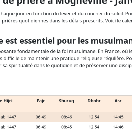
 de prière à Mogneville - Jan
chaque jour en fonction du lever et du coucher du soleil. P
q prières quotidiennes dans les délais prescrits. Voici le cale
e est essentiel pour les musulma
osante fondamentale de la foi musulmane. En France, où le 
s difficile de maintenir une pratique religieuse régulière. P
r sa spiritualité dans le quotidien et de préserver une disci
e Hijri
Fajr
Shuruq
Dhohr
Asr
jab 1447
06:49
08:46
12:54
14:45
jab 1447
06:49
08:45
12:54
14:46