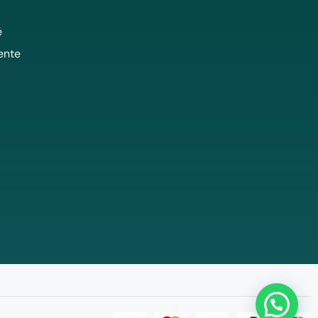
é
ente