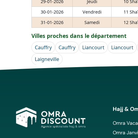
29-01-2026
Jeudi
10 Sha
30-01-2026
Vendredi
11 Sha
31-01-2026
Samedi
12 Sha
Villes proches dans le département
Cauffry
Cauffry
Liancourt
Liancourt
Laigneville
Hajj & O
Omra Vacan
Omra Janvi