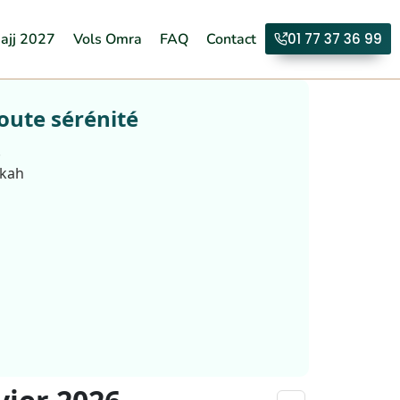
ajj 2027
Vols Omra
FAQ
Contact
01 77 37 36 99
oute sérénité
.
kkah