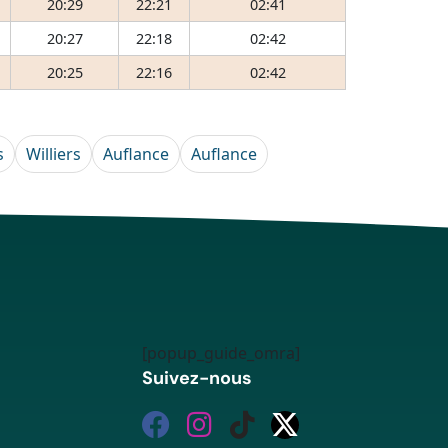
20:29
22:21
02:41
20:27
22:18
02:42
20:25
22:16
02:42
s
Williers
Auflance
Auflance
[popup_guide_omra]
Suivez-nous