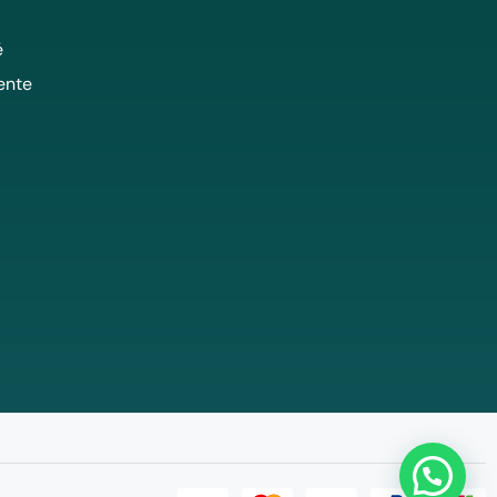
é
ente