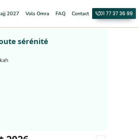
ajj 2027
Vols Omra
FAQ
Contact
01 77 37 36 99
oute sérénité
.
kkah