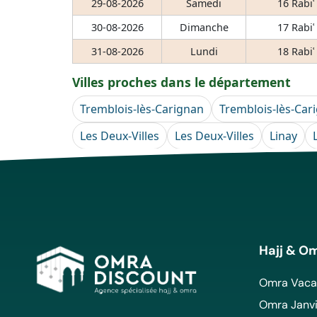
29-08-2026
Samedi
16 Rabiʿ
30-08-2026
Dimanche
17 Rabiʿ
31-08-2026
Lundi
18 Rabiʿ
Villes proches dans le département
Tremblois-lès-Carignan
Tremblois-lès-Car
Les Deux-Villes
Les Deux-Villes
Linay
Hajj & O
Omra Vacan
Omra Janvi