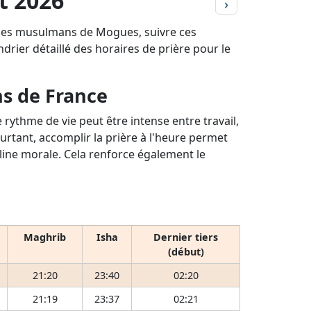
t 2026
›
r les musulmans de Mogues, suivre ces
ndrier détaillé des horaires de prière pour le
ns de France
rythme de vie peut être intense entre travail,
ourtant, accomplir la prière à l'heure permet
pline morale. Cela renforce également le
Maghrib
Isha
Dernier tiers
(début)
21:20
23:40
02:20
21:19
23:37
02:21