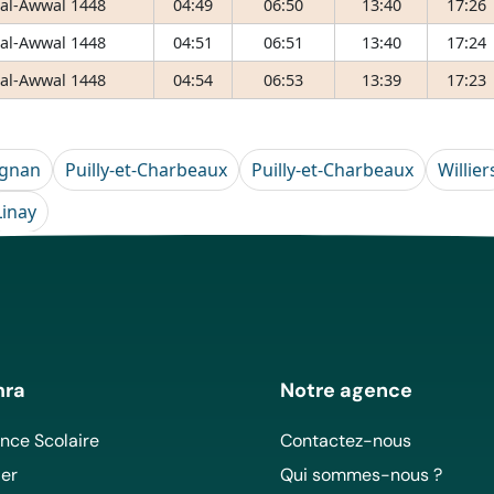
 al-Awwal 1448
04:49
06:50
13:40
17:26
 al-Awwal 1448
04:51
06:51
13:40
17:24
 al-Awwal 1448
04:54
06:53
13:39
17:23
ignan
Puilly-et-Charbeaux
Puilly-et-Charbeaux
Willier
Linay
mra
Notre agence
ce Scolaire
Contactez-nous
er
Qui sommes-nous ?