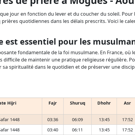
res de prière à Mogues - Aoû
que jour en fonction du lever et du coucher du soleil. Pou
q prières quotidiennes dans les délais prescrits. Voici le cale
e est essentiel pour les musulma
osante fondamentale de la foi musulmane. En France, où le 
s difficile de maintenir une pratique religieuse régulière. P
r sa spiritualité dans le quotidien et de préserver une disci
te Hijri
Fajr
Shuruq
Dhohr
Asr
Safar 1448
03:36
06:09
13:45
17:52
Safar 1448
03:40
06:11
13:45
17:52