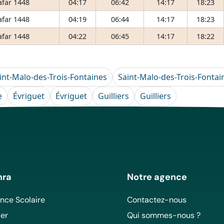
afar 1448
04:17
06:42
14:17
18:23
afar 1448
04:19
06:44
14:17
18:23
afar 1448
04:22
06:45
14:17
18:22
int-Malo-des-Trois-Fontaines
Saint-Malo-des-Trois-Fontai
e
Évriguet
Évriguet
Guilliers
Guilliers
mra
Notre agence
ce Scolaire
Contactez-nous
er
Qui sommes-nous ?