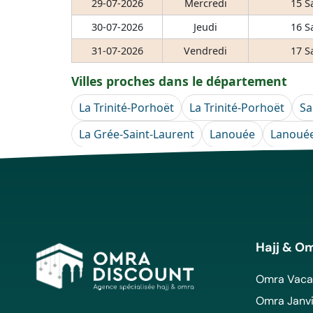
29-07-2026
Mercredi
15 S
30-07-2026
Jeudi
16 S
31-07-2026
Vendredi
17 S
Villes proches dans le département
La Trinité-Porhoët
La Trinité-Porhoët
Sa
La Grée-Saint-Laurent
Lanouée
Lanoué
Hajj & O
Omra Vacan
Omra Janvi