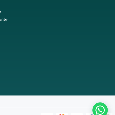
é
ente