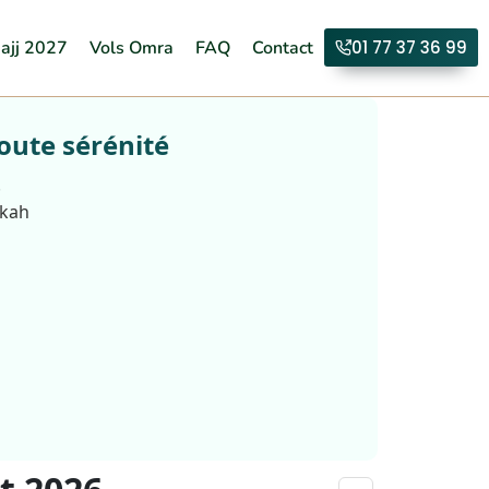
ajj 2027
Vols Omra
FAQ
Contact
01 77 37 36 99
oute sérénité
.
kkah