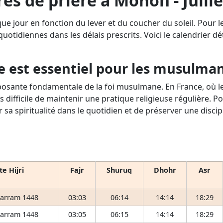
es de prière à Mohon - Juill
ue jour en fonction du lever et du coucher du soleil. Pour
 quotidiennes dans les délais prescrits. Voici le calendrier d
e est essentiel pour les musulma
osante fondamentale de la foi musulmane. En France, où le 
s difficile de maintenir une pratique religieuse régulière. P
r sa spiritualité dans le quotidien et de préserver une disci
e Hijri
Fajr
Shuruq
Dhohr
Asr
arram 1448
03:03
06:14
14:14
18:29
arram 1448
03:05
06:15
14:14
18:29