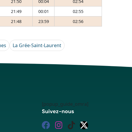
21:50
00:04
02:54
21:49
00:01
02:55
21:48
23:59
02:56
nes
La Grée-Saint-Laurent
[popup_guide_omra]
Suivez-nous