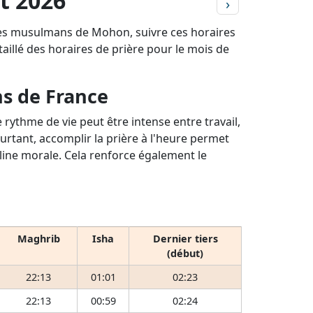
et 2026
›
 les musulmans de Mohon, suivre ces horaires
étaillé des horaires de prière pour le mois de
ns de France
rythme de vie peut être intense entre travail,
ourtant, accomplir la prière à l'heure permet
pline morale. Cela renforce également le
Maghrib
Isha
Dernier tiers
(début)
22:13
01:01
02:23
22:13
00:59
02:24