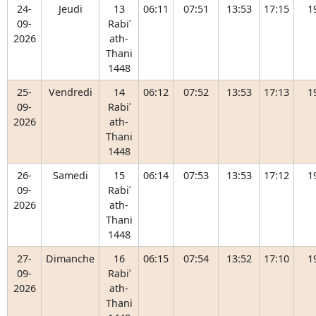
24-
Jeudi
13
06:11
07:51
13:53
17:15
1
09-
Rabiʿ
2026
ath-
Thani
1448
25-
Vendredi
14
06:12
07:52
13:53
17:13
1
09-
Rabiʿ
2026
ath-
Thani
1448
26-
Samedi
15
06:14
07:53
13:53
17:12
1
09-
Rabiʿ
2026
ath-
Thani
1448
27-
Dimanche
16
06:15
07:54
13:52
17:10
1
09-
Rabiʿ
2026
ath-
Thani