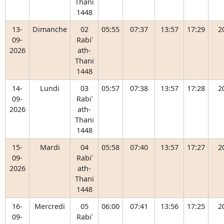
Thani
1448
13-
Dimanche
02
05:55
07:37
13:57
17:29
2
09-
Rabiʿ
2026
ath-
Thani
1448
14-
Lundi
03
05:57
07:38
13:57
17:28
2
09-
Rabiʿ
2026
ath-
Thani
1448
15-
Mardi
04
05:58
07:40
13:57
17:27
2
09-
Rabiʿ
2026
ath-
Thani
1448
16-
Mercredi
05
06:00
07:41
13:56
17:25
2
09-
Rabiʿ