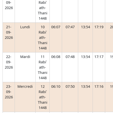
09-
Rabiʿ
2026
ath-
Thani
1448
21-
Lundi
10
06:07
07:47
13:54
17:19
2
09-
Rabiʿ
2026
ath-
Thani
1448
22-
Mardi
11
06:08
07:48
13:54
17:17
1
09-
Rabiʿ
2026
ath-
Thani
1448
23-
Mercredi
12
06:10
07:50
13:54
17:16
1
09-
Rabiʿ
2026
ath-
Thani
1448