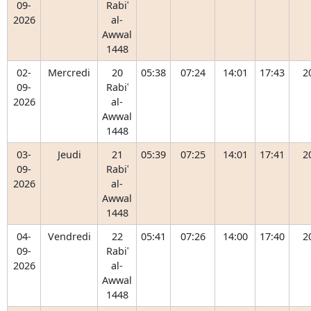
09-
Rabiʿ
2026
al-
Awwal
1448
02-
Mercredi
20
05:38
07:24
14:01
17:43
2
09-
Rabiʿ
2026
al-
Awwal
1448
03-
Jeudi
21
05:39
07:25
14:01
17:41
2
09-
Rabiʿ
2026
al-
Awwal
1448
04-
Vendredi
22
05:41
07:26
14:00
17:40
2
09-
Rabiʿ
2026
al-
Awwal
1448