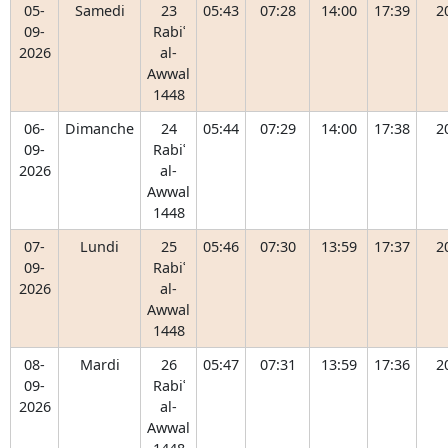
05-
Samedi
23
05:43
07:28
14:00
17:39
2
09-
Rabiʿ
2026
al-
Awwal
1448
06-
Dimanche
24
05:44
07:29
14:00
17:38
2
09-
Rabiʿ
2026
al-
Awwal
1448
07-
Lundi
25
05:46
07:30
13:59
17:37
2
09-
Rabiʿ
2026
al-
Awwal
1448
08-
Mardi
26
05:47
07:31
13:59
17:36
2
09-
Rabiʿ
2026
al-
Awwal