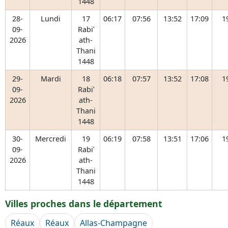
1448
28-
Lundi
17
06:17
07:56
13:52
17:09
1
09-
Rabiʿ
2026
ath-
Thani
1448
29-
Mardi
18
06:18
07:57
13:52
17:08
1
09-
Rabiʿ
2026
ath-
Thani
1448
30-
Mercredi
19
06:19
07:58
13:51
17:06
1
09-
Rabiʿ
2026
ath-
Thani
1448
Villes proches dans le département
Réaux
Réaux
Allas-Champagne