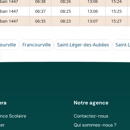
ʿban 1447
06:38
08:26
13:06
15:24
ʿban 1447
06:37
08:25
13:06
15:25
ʿban 1447
06:35
08:23
13:07
15:27
ourville
Francourville
Saint-Léger-des-Aubées
Saint-
mra
Notre agence
ce Scolaire
Contactez-nous
er
Qui sommes-nous ?