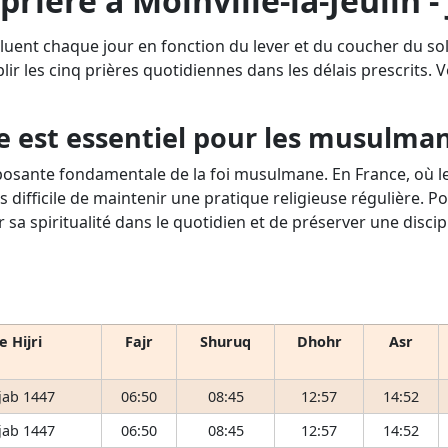
prière à Moinville-la-Jeulin -
voluent chaque jour en fonction du lever et du coucher du sol
lir les cinq prières quotidiennes dans les délais prescrits. Vo
e est essentiel pour les musulma
osante fondamentale de la foi musulmane. En France, où le 
s difficile de maintenir une pratique religieuse régulière. P
r sa spiritualité dans le quotidien et de préserver une disci
e Hijri
Fajr
Shuruq
Dhohr
Asr
jab 1447
06:50
08:45
12:57
14:52
jab 1447
06:50
08:45
12:57
14:52