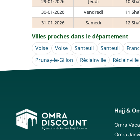
29-01-2026
Jeudi
10 Sha
30-01-2026
Vendredi
11 Sha
31-01-2026
Samedi
12 Sha
Villes proches dans le département
Voise
Voise
Santeuil
Santeuil
Franc
Prunay-le-Gillon
Réclainville
Réclainville
Hajj & O
Omra Vacan
Omra Janvi