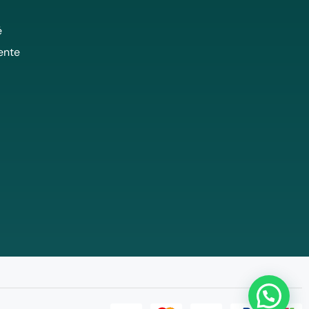
é
ente