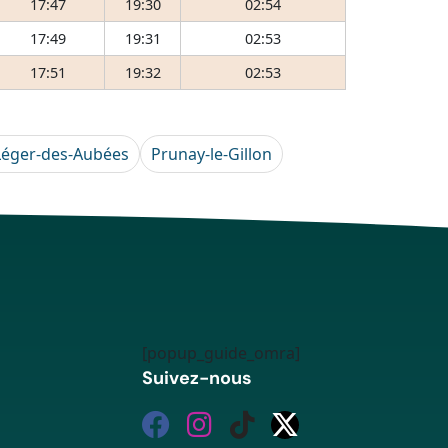
17:47
19:30
02:54
17:49
19:31
02:53
17:51
19:32
02:53
Léger-des-Aubées
Prunay-le-Gillon
[popup_guide_omra]
Suivez-nous