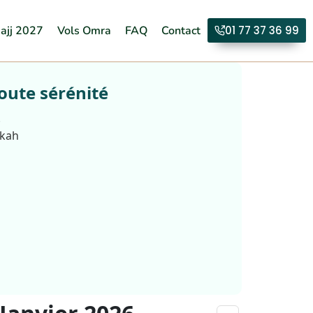
ajj 2027
Vols Omra
FAQ
Contact
01 77 37 36 99
oute sérénité
.
kkah