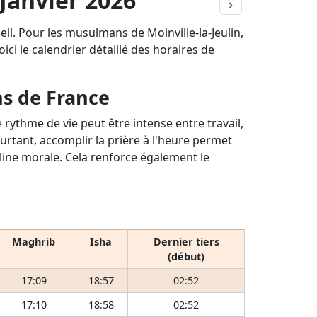
 Janvier 2026
›
eil. Pour les musulmans de Moinville-la-Jeulin,
ici le calendrier détaillé des horaires de
ns de France
rythme de vie peut être intense entre travail,
ourtant, accomplir la prière à l'heure permet
pline morale. Cela renforce également le
Maghrib
Isha
Dernier tiers
(début)
17:09
18:57
02:52
17:10
18:58
02:52