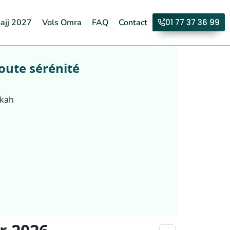
ajj 2027
Vols Omra
FAQ
Contact
01 77 37 36 99
oute sérénité
.
kkah