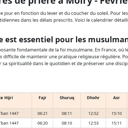
es de prière à Moiry - Févri
e jour en fonction du lever et du coucher du soleil. Pour l
tidiennes dans les délais prescrits. Voici le calendrier détai
e est essentiel pour les musulma
osante fondamentale de la foi musulmane. En France, où le 
s difficile de maintenir une pratique religieuse régulière. P
r sa spiritualité dans le quotidien et de préserver une disci
e Hijri
Fajr
Shuruq
Dhohr
Asr
ʿban 1447
06:21
08:11
12:52
15:10
ʿban 1447
06:20
08:10
12:53
15:11