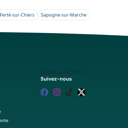
 Ferté-sur-Chiers
Sapogne-sur-Marche
[popup_guide_omra]
Suivez-nous
é
ente