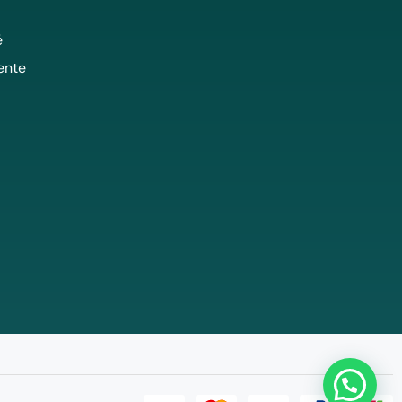
é
ente