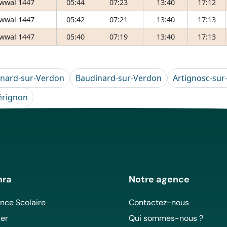
wwal 1447
05:44
07:23
13:40
17:12
wwal 1447
05:42
07:21
13:40
17:13
wwal 1447
05:40
07:19
13:40
17:13
nard-sur-Verdon
Baudinard-sur-Verdon
Artignosc-sur
érignon
mra
Notre agence
ce Scolaire
Contactez-nous
er
Qui sommes-nous ?