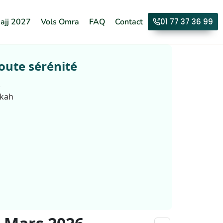
ajj 2027
Vols Omra
FAQ
Contact
01 77 37 36 99
oute sérénité
.
kkah