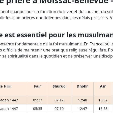
e prière à Moissac-Bellevue 
luent chaque jour en fonction du lever et du coucher du so
lir les cinq prières quotidiennes dans les délais prescrits. Vo
e est essentiel pour les musulma
osante fondamentale de la foi musulmane. En France, où le 
s difficile de maintenir une pratique religieuse régulière. P
r sa spiritualité dans le quotidien et de préserver une disci
e Hijri
Fajr
Shuruq
Dhohr
Asr
adan 1447
05:37
07:12
12:48
15:52
adan 1447
05:35
07:10
12:47
15:53