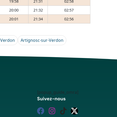
19:58
21:31
02:58
20:00
21:32
02:57
20:01
21:34
02:56
-Verdon
Artignosc-sur-Verdon
[popup_guide_omra]
Suivez-nous