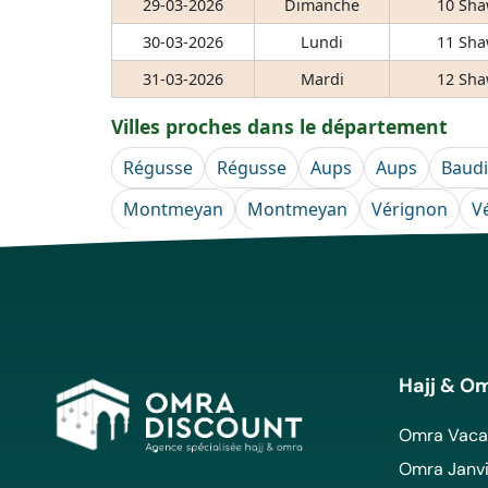
29-03-2026
Dimanche
10 Sha
30-03-2026
Lundi
11 Sha
31-03-2026
Mardi
12 Sha
Villes proches dans le département
Régusse
Régusse
Aups
Aups
Baudi
Montmeyan
Montmeyan
Vérignon
V
Hajj & O
Omra Vacan
Omra Janvi