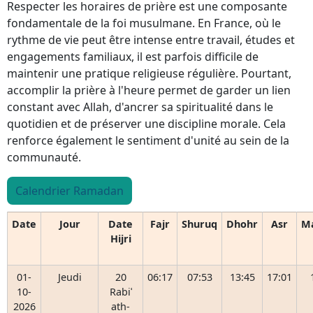
Respecter les horaires de prière est une composante
fondamentale de la foi musulmane. En France, où le
rythme de vie peut être intense entre travail, études et
engagements familiaux, il est parfois difficile de
maintenir une pratique religieuse régulière. Pourtant,
accomplir la prière à l'heure permet de garder un lien
constant avec Allah, d'ancrer sa spiritualité dans le
quotidien et de préserver une discipline morale. Cela
renforce également le sentiment d'unité au sein de la
communauté.
Calendrier Ramadan
Date
Jour
Date
Fajr
Shuruq
Dhohr
Asr
M
Hijri
01-
Jeudi
20
06:17
07:53
13:45
17:01
10-
Rabiʿ
2026
ath-