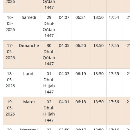
2026
Qiʿdah
1447
16-
Samedi
29
04:07
06:21
13:50
17:54
2
05-
Dhul-
2026
Qiʿdah
1447
17-
Dimanche
30
04:05
06:20
13:50
17:55
2
05-
Dhul-
2026
Qiʿdah
1447
18-
Lundi
01
04:03
06:19
13:50
17:55
2
05-
Dhul-
2026
Hijjah
1447
19-
Mardi
02
04:01
06:18
13:50
17:56
2
05-
Dhul-
2026
Hijjah
1447
20-
Mercredi
03
03:59
06:17
13:50
17:56
2