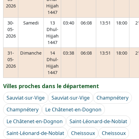
2026
Hijjah
1447
30-
Samedi
13
03:40
06:08
13:51
18:00
2
05-
Dhul-
2026
Hijjah
1447
31-
Dimanche
14
03:38
06:08
13:51
18:00
2
05-
Dhul-
2026
Hijjah
1447
Villes proches dans le département
Sauviat-sur-Vige
Sauviat-sur-Vige
Champnétery
Champnétery
Le Châtenet-en-Dognon
Le Châtenet-en-Dognon
Saint-Léonard-de-Noblat
Saint-Léonard-de-Noblat
Cheissoux
Cheissoux