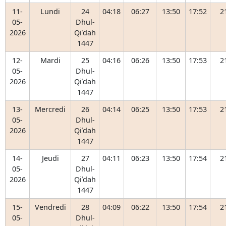
11-
Lundi
24
04:18
06:27
13:50
17:52
2
05-
Dhul-
2026
Qiʿdah
1447
12-
Mardi
25
04:16
06:26
13:50
17:53
2
05-
Dhul-
2026
Qiʿdah
1447
13-
Mercredi
26
04:14
06:25
13:50
17:53
2
05-
Dhul-
2026
Qiʿdah
1447
14-
Jeudi
27
04:11
06:23
13:50
17:54
2
05-
Dhul-
2026
Qiʿdah
1447
15-
Vendredi
28
04:09
06:22
13:50
17:54
2
05-
Dhul-