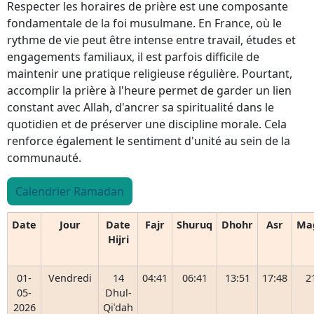
Respecter les horaires de prière est une composante
fondamentale de la foi musulmane. En France, où le
rythme de vie peut être intense entre travail, études et
engagements familiaux, il est parfois difficile de
maintenir une pratique religieuse régulière. Pourtant,
accomplir la prière à l'heure permet de garder un lien
constant avec Allah, d'ancrer sa spiritualité dans le
quotidien et de préserver une discipline morale. Cela
renforce également le sentiment d'unité au sein de la
communauté.
Calendrier Ramadan
Date
Jour
Date
Fajr
Shuruq
Dhohr
Asr
Ma
Hijri
01-
Vendredi
14
04:41
06:41
13:51
17:48
2
05-
Dhul-
2026
Qiʿdah