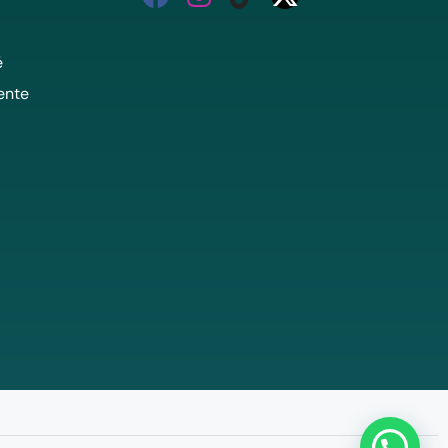
é
ente