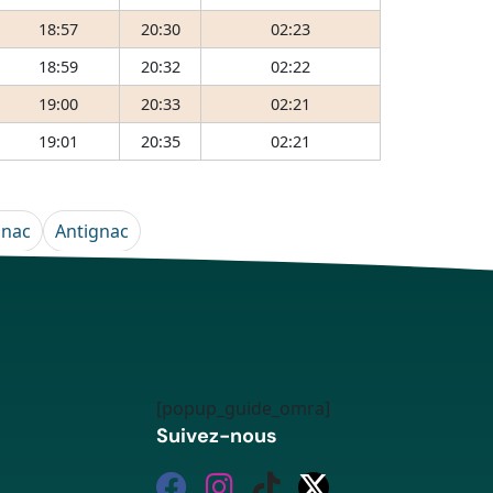
18:57
20:30
02:23
18:59
20:32
02:22
19:00
20:33
02:21
19:01
20:35
02:21
gnac
Antignac
[popup_guide_omra]
Suivez-nous