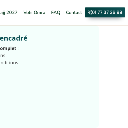
ajj 2027
Vols Omra
FAQ
Contact
01 77 37 36 99
 encadré
complet
:
ons.
nditions.