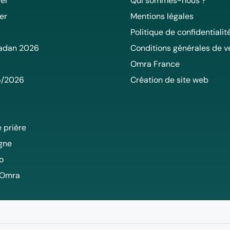
er
Qui sommes-nous ?
er
Mentions légales
Politique de confidentialit
adan 2026
Conditions générales de v
Omra France
5/2026
Création de site web
 prière
igne
o
 Omra