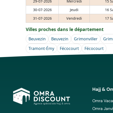
29-07-2026
Mercredi
15 S
30-07-2026
Jeudi
16 S
31-07-2026
Vendredi
17 S
Villes proches dans le département
Beuvezin
Beuvezin
Grimonviller
Grim
Tramont-Émy
Fécocourt
Fécocourt
Hajj & O
Omra Vacan
Omra Janvi