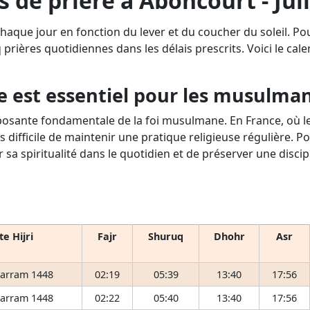
s de prière à Aboncourt - Juil
chaque jour en fonction du lever et du coucher du soleil. P
q prières quotidiennes dans les délais prescrits. Voici le cale
e est essentiel pour les musulma
osante fondamentale de la foi musulmane. En France, où le 
s difficile de maintenir une pratique religieuse régulière. P
r sa spiritualité dans le quotidien et de préserver une disci
e Hijri
Fajr
Shuruq
Dhohr
Asr
arram 1448
02:19
05:39
13:40
17:56
arram 1448
02:22
05:40
13:40
17:56