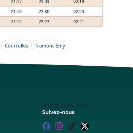
21:17
23:33
02:19
21:16
23:30
02:20
21:15
23:27
02:21
Courcelles
Tramont-Émy
[popup_guide_omra]
Suivez-nous