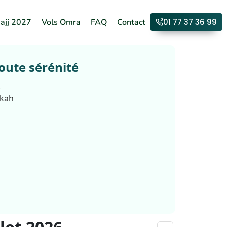
ajj 2027
Vols Omra
FAQ
Contact
01 77 37 36 99
oute sérénité
.
kkah