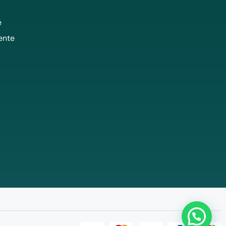
é
ente