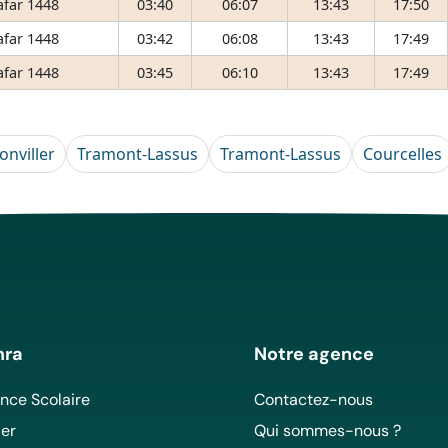
afar 1448
03:40
06:07
13:43
17:50
afar 1448
03:42
06:08
13:43
17:49
afar 1448
03:45
06:10
13:43
17:49
onviller
Tramont-Lassus
Tramont-Lassus
Courcelles
mra
Notre agence
ce Scolaire
Contactez-nous
er
Qui sommes-nous ?