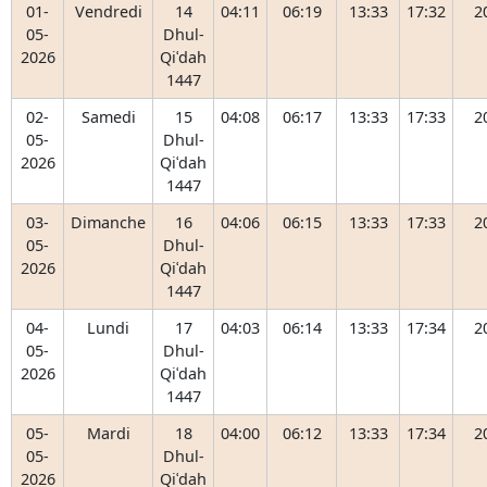
01-
Vendredi
14
04:11
06:19
13:33
17:32
2
05-
Dhul-
2026
Qiʿdah
1447
02-
Samedi
15
04:08
06:17
13:33
17:33
2
05-
Dhul-
2026
Qiʿdah
1447
03-
Dimanche
16
04:06
06:15
13:33
17:33
2
05-
Dhul-
2026
Qiʿdah
1447
04-
Lundi
17
04:03
06:14
13:33
17:34
2
05-
Dhul-
2026
Qiʿdah
1447
05-
Mardi
18
04:00
06:12
13:33
17:34
2
05-
Dhul-
2026
Qiʿdah