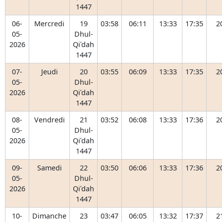
1447
06-
Mercredi
19
03:58
06:11
13:33
17:35
2
05-
Dhul-
2026
Qiʿdah
1447
07-
Jeudi
20
03:55
06:09
13:33
17:35
2
05-
Dhul-
2026
Qiʿdah
1447
08-
Vendredi
21
03:52
06:08
13:33
17:36
2
05-
Dhul-
2026
Qiʿdah
1447
09-
Samedi
22
03:50
06:06
13:33
17:36
2
05-
Dhul-
2026
Qiʿdah
1447
10-
Dimanche
23
03:47
06:05
13:32
17:37
2